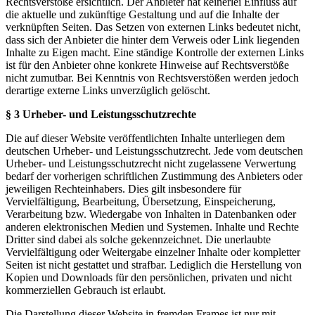
Rechtsverstöße ersichtlich. Der Anbieter hat keinerlei Einfluss auf
die aktuelle und zukünftige Gestaltung und auf die Inhalte der
verknüpften Seiten. Das Setzen von externen Links bedeutet nicht,
dass sich der Anbieter die hinter dem Verweis oder Link liegenden
Inhalte zu Eigen macht. Eine ständige Kontrolle der externen Links
ist für den Anbieter ohne konkrete Hinweise auf Rechtsverstöße
nicht zumutbar. Bei Kenntnis von Rechtsverstößen werden jedoch
derartige externe Links unverzüglich gelöscht.
§ 3 Urheber- und Leistungsschutzrechte
Die auf dieser Website veröffentlichten Inhalte unterliegen dem
deutschen Urheber- und Leistungsschutzrecht. Jede vom deutschen
Urheber- und Leistungsschutzrecht nicht zugelassene Verwertung
bedarf der vorherigen schriftlichen Zustimmung des Anbieters oder
jeweiligen Rechteinhabers. Dies gilt insbesondere für
Vervielfältigung, Bearbeitung, Übersetzung, Einspeicherung,
Verarbeitung bzw. Wiedergabe von Inhalten in Datenbanken oder
anderen elektronischen Medien und Systemen. Inhalte und Rechte
Dritter sind dabei als solche gekennzeichnet. Die unerlaubte
Vervielfältigung oder Weitergabe einzelner Inhalte oder kompletter
Seiten ist nicht gestattet und strafbar. Lediglich die Herstellung von
Kopien und Downloads für den persönlichen, privaten und nicht
kommerziellen Gebrauch ist erlaubt.
Die Darstellung dieser Website in fremden Frames ist nur mit