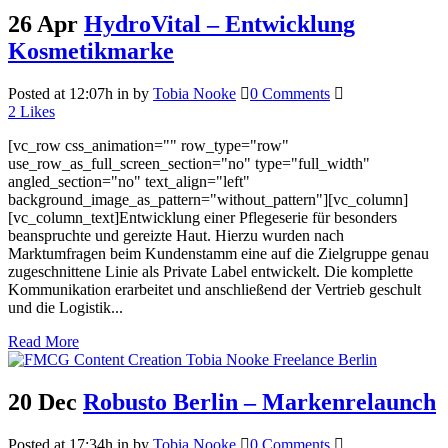
26 Apr
HydroVital – Entwicklung
Kosmetikmarke
Posted at 12:07h
in
by
Tobia Nooke
0 Comments
2
Likes
[vc_row css_animation="" row_type="row"
use_row_as_full_screen_section="no" type="full_width"
angled_section="no" text_align="left"
background_image_as_pattern="without_pattern"][vc_column]
[vc_column_text]Entwicklung einer Pflegeserie für besonders
beanspruchte und gereizte Haut. Hierzu wurden nach
Marktumfragen beim Kundenstamm eine auf die Zielgruppe genau
zugeschnittene Linie als Private Label entwickelt. Die komplette
Kommunikation erarbeitet und anschließend der Vertrieb geschult
und die Logistik...
Read More
20 Dec
Robusto Berlin – Markenrelaunch
Posted at 17:34h
in
by
Tobia Nooke
0 Comments